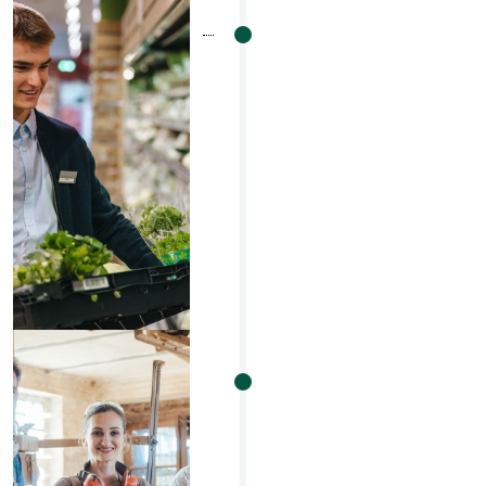
Ondernemen
oprichting en statuten /
aandelenoverdracht /
bijzondere akten