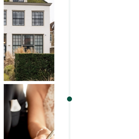
Aankoop
woning
akte van levering /
hypotheekakte /
bijzondere akte