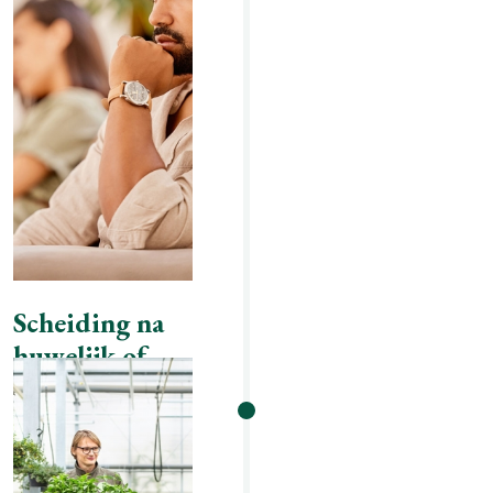
Scheiding na
huwelijk of
geregistreerd
partnerschap
convenant /
ouderschapsplan /